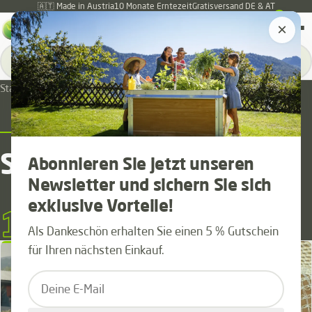
🇦🇹 Made in Austria
10 Monate Erntezeit
Gratisversand DE & AT
0
×
Österreich
▾
Start
/
Schutzkomponenten
SORTIMENT
Schutzkomponenten
Abonnieren Sie jetzt unseren
Newsletter und sichern Sie sich
exklusive Vorteile!
10
Als Dankeschön erhalten Sie einen 5 % Gutschein
PRODUKTE
10 Produkte
für Ihren nächsten Einkauf.
Deine E-Mail